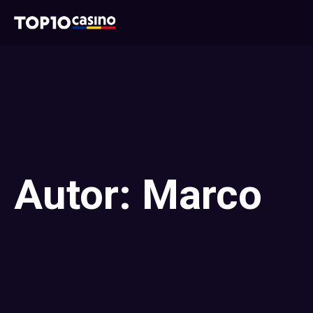
Autor:
Marco