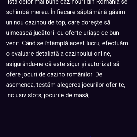
lista celor mai bune cazinouri din România se
schimbă mereu. În fiecare săptămână găsim
un nou cazinou de top, care dorește să
uimească jucătorii cu oferte uriașe de bun
venit. Când se întâmplă acest lucru, efectuăm
o evaluare detaliată a cazinoului online,
asigurându-ne că este sigur și autorizat să
ofere jocuri de cazino românilor. De
asemenea, testăm alegerea jocurilor oferite,
inclusiv slots, jocurile de masă,