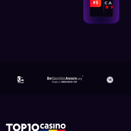
CASINO