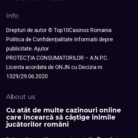
Info
Drepturi de autor © Top10Casinos Romania
Politica de Confidențialitate Informatii depre
publicitate. Ajutor
PROTECȚIA CONSUMATORILOR – A.N.P.C.
Licenta acordata de ONJN cu Decizia nr.
1329/29.06.2020
About us
Cu atât de multe cazinouri online
care încearcă să câștige inimile
jucătorilor români