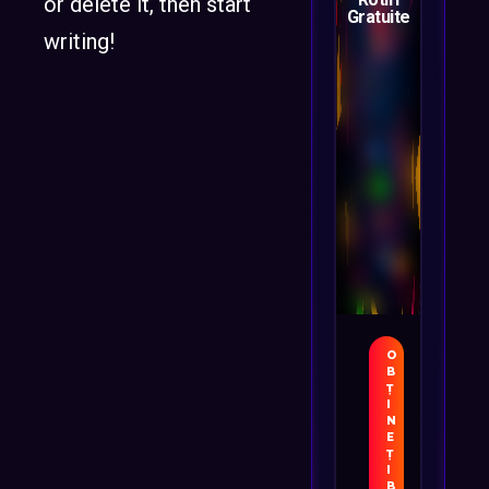
or delete it, then start
Gratuite
writing!
O
B
Ț
I
N
E
Ț
I
B