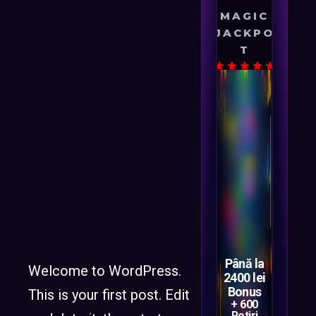
MAGIC
JACKPO
T
Până la
Welcome to WordPress.
2400 lei
Bonus
This is your first post. Edit
+ 600
Rotiri